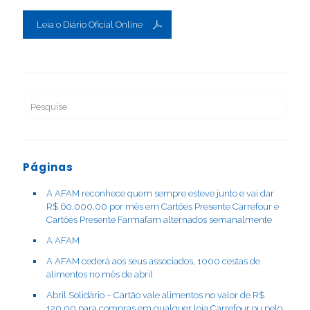
Leia o Diário Oficial Online
Páginas
A AFAM reconhece quem sempre esteve junto e vai dar
R$ 60.000,00 por mês em Cartões Presente Carrefour e
Cartões Presente Farmafam alternados semanalmente
A AFAM
A AFAM cederá aos seus associados, 1000 cestas de
alimentos no mês de abril
Abril Solidário – Cartão vale alimentos no valor de R$
120,00 para compras em qualquer loja Carrefour ou pelo