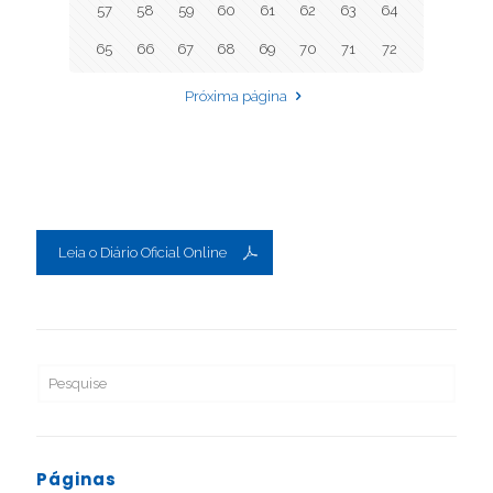
57
58
59
60
61
62
63
64
65
66
67
68
69
70
71
72
Próxima página
Leia o Diário Oficial Online
Páginas