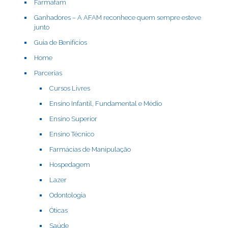
Farmafam
Ganhadores – A AFAM reconhece quem sempre esteve
junto
Guia de Benifícios
Home
Parcerias
Cursos Livres
Ensino Infantil, Fundamental e Médio
Ensino Superior
Ensino Técnico
Farmácias de Manipulação
Hospedagem
Lazer
Odontologia
Óticas
Saúde