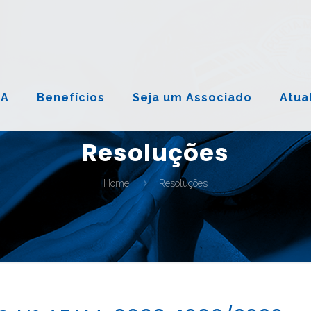
NA
Benefícios
Seja um Associado
Atua
Resoluções
Home
Resoluções