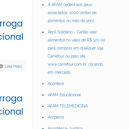
A AFAM cederá aos seus
associados, 1000 cestas de
rroga
alimentos no mês de abril
Abril Solidário – Cartão vale
cional
alimentos no valor de R$ 120,00
para compras em qualquer loja
Carrefour ou pelo site
www.carrefour.com.br, clicando
Leia mais
em mercado.
Acontece
rroga
AFAM Educacional
AFAM TELEMEDICINA
cional
Amparos
Assistência Jurídica