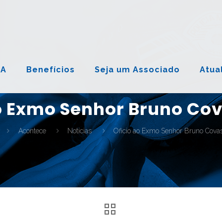
NA
Benefícios
Seja um Associado
Atua
o Exmo Senhor Bruno Co
Acontece
Notícias
Oficio ao Exmo Senhor Bruno Cova