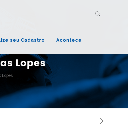
lize seu Cadastro
Acontece
vas Lopes
s Lopes