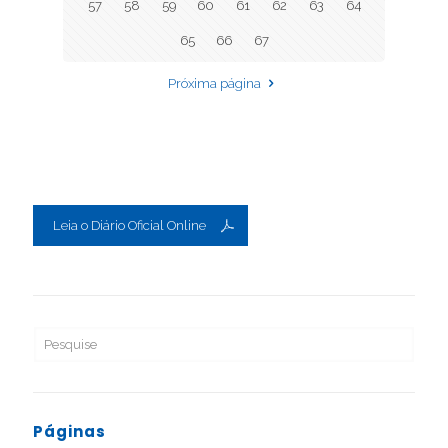
57
58
59
60
61
62
63
64
65
66
67
Próxima página
Leia o Diário Oficial Online
Páginas