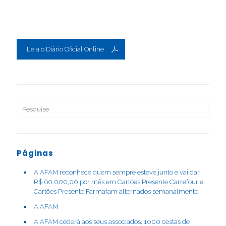
Leia o Diário Oficial Online
Páginas
A AFAM reconhece quem sempre esteve junto e vai dar
R$ 60.000,00 por mês em Cartões Presente Carrefour e
Cartões Presente Farmafam alternados semanalmente
A AFAM
A AFAM cederá aos seus associados, 1000 cestas de