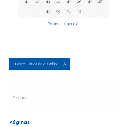
41
42
43
44
45
46
47
48
49
50
51
52
Próxima página
Leia o Diário Oficial Online
Páginas