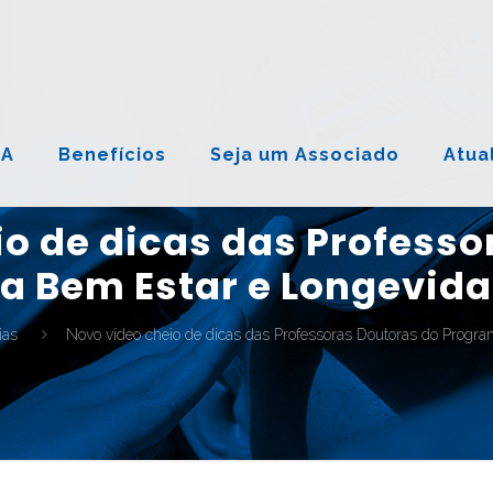
NA
Benefícios
Seja um Associado
Atua
io de dicas das Professo
 Bem Estar e Longevida
ias
Novo vídeo cheio de dicas das Professoras Doutoras do Progra