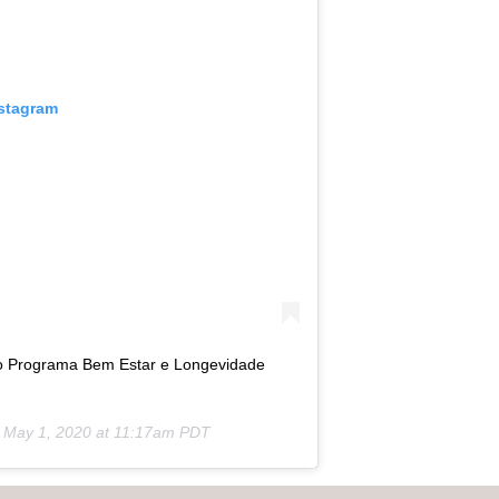
nstagram
do Programa Bem Estar e Longevidade
n
May 1, 2020 at 11:17am PDT