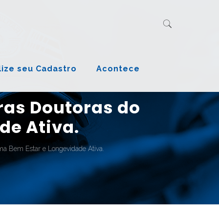
lize seu Cadastro
Acontece
ras Doutoras do
de Ativa.
ma Bem Estar e Longevidade Ativa.