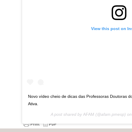
View this post on I
Novo vídeo cheio de dicas das Professoras Doutoras 
Ativa.
A post shared by
AFAM
(@afam.pmesp) o