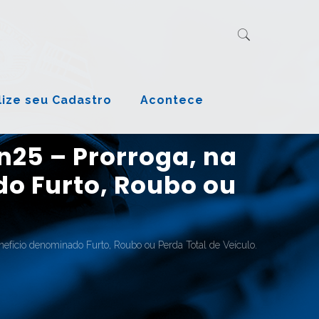
lize seu Cadastro
Acontece
25 – Prorroga, na
do Furto, Roubo ou
fício denominado Furto, Roubo ou Perda Total de Veículo.