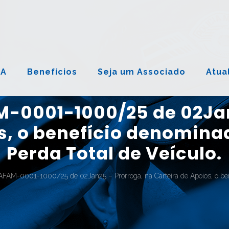
NA
Benefícios
Seja um Associado
Atua
M-0001-1000/25 de 02Jan
s, o benefício denomina
Perda Total de Veículo.
AFAM-0001-1000/25 de 02Jan25 – Prorroga, na Carteira de Apoios, o bene