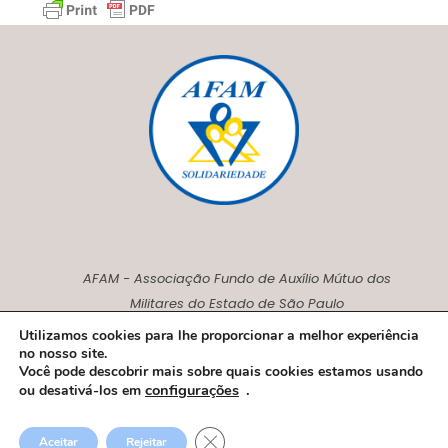
AFAM - Associação Fundo de Auxílio Mútuo dos
Militares do Estado de São Paulo
CNPJ00.230.675/0001-27
Utilizamos cookies para lhe proporcionar a melhor experiência
no nosso site.
Você pode descobrir mais sobre quais cookies estamos usando
configurações
.
ou desativá-los em
© 2018 AFAM - A Associação da Família Policial Militar
Close GDPR Cookie Banner
Aceitar
Rejeitar