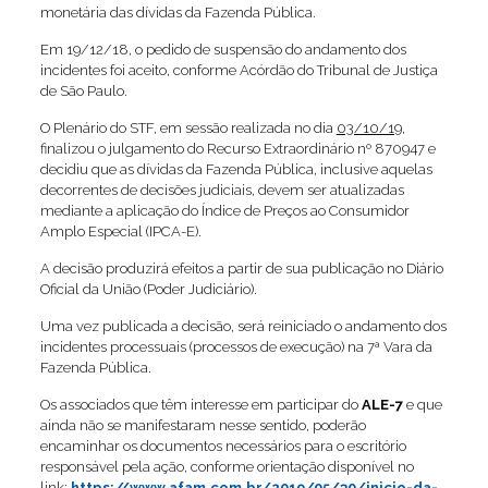
monetária das dívidas da Fazenda Pública.
Em 19/12/18, o pedido de suspensão do andamento dos
incidentes foi aceito, conforme Acórdão do Tribunal de Justiça
de São Paulo.
O Plenário do STF, em sessão realizada no dia
03/10/19
,
finalizou o julgamento do Recurso Extraordinário nº 870947 e
decidiu que as dívidas da Fazenda Pública, inclusive aquelas
decorrentes de decisões judiciais, devem ser atualizadas
mediante a aplicação do Índice de Preços ao Consumidor
Amplo Especial (IPCA-E).
A decisão produzirá efeitos a partir de sua publicação no Diário
Oficial da União (Poder Judiciário).
Uma vez publicada a decisão, será reiniciado o andamento dos
incidentes processuais (processos de execução) na 7ª Vara da
Fazenda Pública.
Os associados que têm interesse em participar do
ALE-7
e que
ainda não se manifestaram nesse sentido, poderão
encaminhar os documentos necessários para o escritório
responsável pela ação, conforme orientação disponível no
link:
https://www.afam.com.br/2019/05/30/inicio-da-